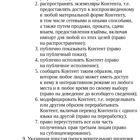
распространять экземпляры Контента, т.е.
предоставлять доступ к воспроизведенному
в любой материальной форме Контенту,
в том числе сетевыми и иными способами,
а также путем продажи, проката, сдачи
внаем, предоставления взаймы, включая
импорт для любой из этих целей (право
на распространение);
публично показывать Контент (право
на публичный показ);
публично исполнять Контент (право
на публичное исполнение);
сообщать Контент таким образом, при
котором любое лицо может иметь доступ
к нему в интерактивном режиме из любого
места и в любое время по своему выбору
(право на доведение до всеобщего сведения);
модифицировать Контент, т.е. переделывать
или другим образом перерабатывать
Контент, включая перевод Контента с одного
языка на другой (право на переработку);
право переуступить все или часть
полученных прав третьим лицам (право
на сублицензирование).
Указанная простая (неисключительная) лицензия